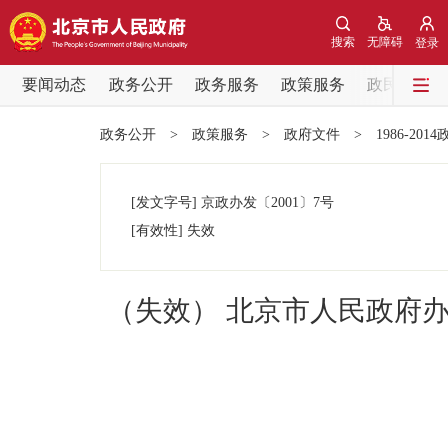
搜索
无障碍
登录
要闻动态
政务公开
政务服务
政策服务
政民互动
要闻动态
政务公开
>
政策服务
>
政府文件
>
1986-201
党中央精神
[发文字号]
京政办发
〔2001〕
7号
北京要闻
[有效性]
失效
各区热点
（失效） 北京市人民政府
政务公开
市领导
政策兑现