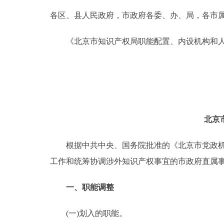
各区、县人民政府，市政府各委、办、局，各市
决策公开
《北京市知识产权局职能配置、内设机构和人
政务服务
个人服务
便民服务
北京
中介服务
根据中共中央、国务院批准的《北京市党政机构
工作和统筹协调涉外知识产权事宜的市政府直属
政民互动
一、职能调整
12345网上接诉即办
(一)划入的职能。
参与调查