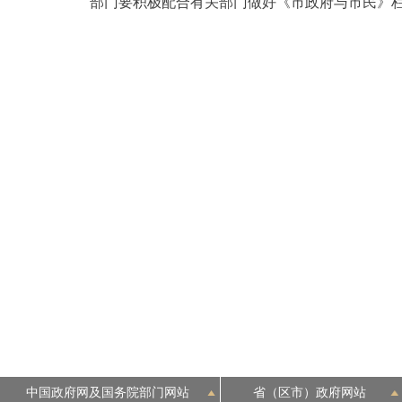
部门要积极配合有关部门做好《市政府与市民》
走进北京
北京概况
绿色北京
多语种
ENGLISH
DEUTSCH
ESPAÑOL
ITALIANO
中国政府网及国务院部门网站
省（区市）政府网站