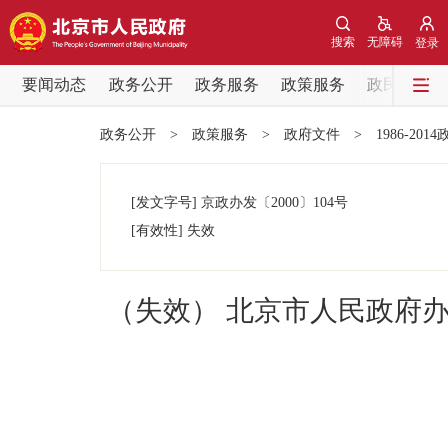
搜索
无障碍
登录
要闻动态
政务公开
政务服务
政策服务
政民互动
要闻动态
政务公开
>
政策服务
>
政府文件
>
1986-201
党中央精神
[发文字号]
京政办发
〔2000〕
104号
北京要闻
[有效性]
失效
各区热点
（失效） 北京市人民政府
政务公开
市领导
政策兑现