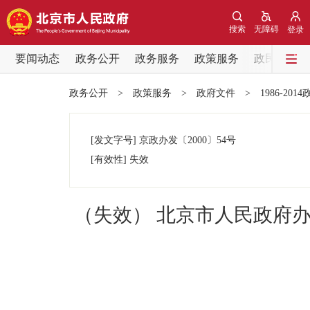
搜索
无障碍
登录
要闻动态
政务公开
政务服务
政策服务
政民互动
要闻动态
政务公开
>
政策服务
>
政府文件
>
1986-201
党中央精神
[发文字号]
京政办发
〔2000〕
54号
北京要闻
[有效性]
失效
各区热点
（失效） 北京市人民政府
政务公开
市领导
政策兑现