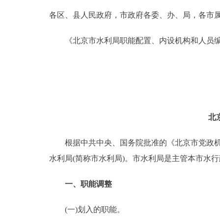
各区、县人民政府，市政府各委、办、局，各市
决策公开
《北京市水利局职能配置、内设机构和人员编
政务服务
个人服务
便民服务
北
中介服务
根据中共中央、国务院批准的《北京市党政机构改
水利局(简称市水利局)。市水利局是主管本市水
政民互动
一、职能调整
12345网上接诉即办
(一)划入的职能。
参与调查