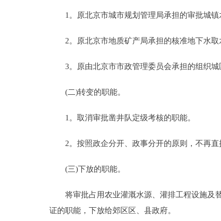
1。原北京市城市规划管理局承担的审批城镇水
走进北京
2。原北京市地质矿产局承担的核准地下水取
北京概况
3。原由北京市市政管理委员会承担的组织
绿色北京
(二)转变的职能。
多语种
1。取消审批凿井队定级考核的职能。
ENGLISH
2。按照政企分开、政事分开的原则，不再直接
DEUTSCH
(三)下放的职能。
ESPAÑOL
将审批占用农业灌溉水源、灌排工程设施及替代
证的职能，下放给郊区区、县政府。
ITALIANO