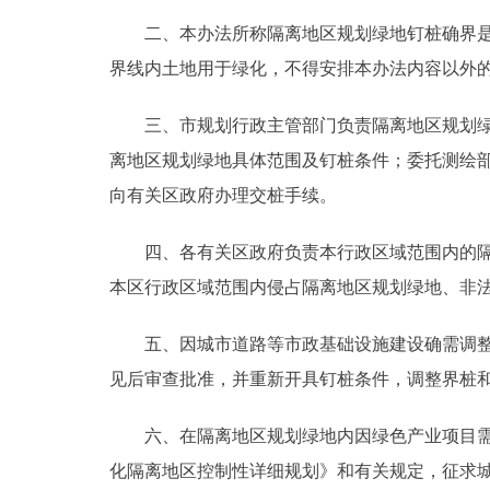
二、本办法所称隔离地区规划绿地钉桩确界是指
走进北京
界线内土地用于绿化，不得安排本办法内容以外
北京概况
三、市规划行政主管部门负责隔离地区规划绿地
离地区规划绿地具体范围及钉桩条件；委托测绘
绿色北京
向有关区政府办理交桩手续。
多语种
四、各有关区政府负责本行政区域范围内的隔离
ENGLISH
本区行政区域范围内侵占隔离地区规划绿地、非
DEUTSCH
五、因城市道路等市政基础设施建设确需调整隔
见后审查批准，并重新开具钉桩条件，调整界桩
ESPAÑOL
六、在隔离地区规划绿地内因绿色产业项目需建
ITALIANO
化隔离地区控制性详细规划》和有关规定，征求