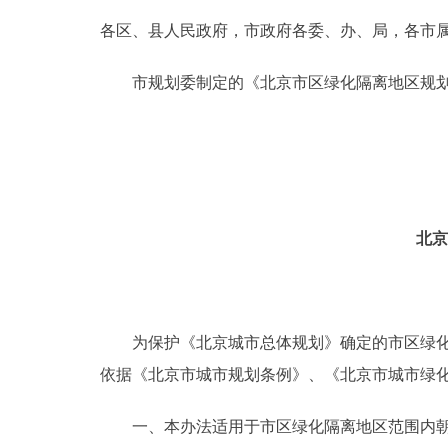
各区、县人民政府，市政府各委、办、局，各市
决策公开
市规划委制定的《北京市区绿化隔离地区规划绿
政务服务
个人服务
便民服务
北京
中介服务
政民互动
为保护《北京城市总体规划》确定的市区绿化隔
依据《北京市城市规划条例》、《北京市城市绿化
12345网上接诉即办
一、本办法适用于市区绿化隔离地区范围内朝阳
参与调查