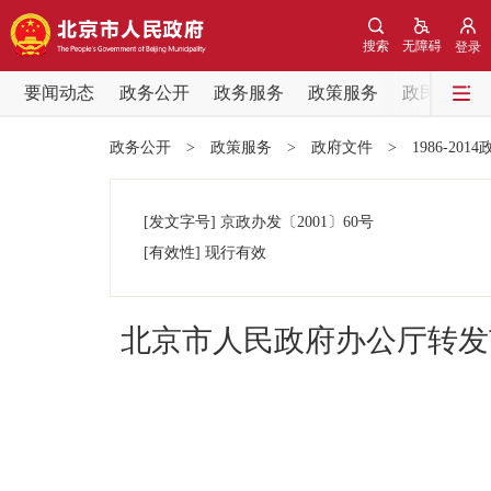
搜索
无障碍
登录
要闻动态
政务公开
政务服务
政策服务
政民互动
要闻动态
政务公开
>
政策服务
>
政府文件
>
1986-201
党中央精神
[发文字号]
京政办发
〔2001〕
60号
北京要闻
[有效性]
现行有效
各区热点
北京市人民政府办公厅转发
政务公开
市领导
政策兑现