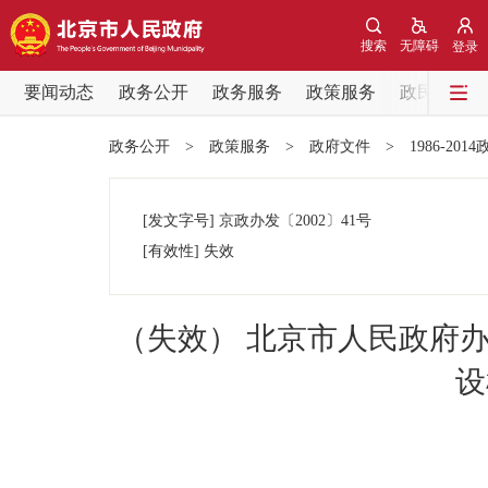
搜索
无障碍
登录
要闻动态
政务公开
政务服务
政策服务
政民互动
要闻动态
政务公开
>
政策服务
>
政府文件
>
1986-201
党中央精神
[发文字号]
京政办发
〔2002〕
41号
北京要闻
[有效性]
失效
各区热点
（失效） 北京市人民政府
政务公开
设
市领导
政策兑现