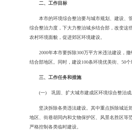
二、工作目标
走进北京
本市的环境综合整治要与城市规划、建设、管理
北京概况
综合整治力度，下大力整治城乡结合部，改变这
农村环境面貌，促进郊区环境建设。
绿色北京
2000年本市要拆除300万平方米违法建设，
多语种
结合部地区。同时，建设100条环境优美街、5
ENGLISH
三、工作任务和措施
DEUTSCH
(一) 巩固、扩大城市建成区环境综合整治成
坚决拆除各类违法建设。其中重点拆除城近郊区
ESPAÑOL
地区、街巷胡同内和文物保护区、风景名胜区等
ITALIANO
严格控制各类临时建设。