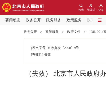
搜索
无障碍
登录
要闻动态
政务公开
政务服务
政策服务
政民互动
要闻动态
政务公开
>
政策服务
>
政府文件
>
1986-201
党中央精神
[发文字号]
京政办发
〔2000〕
9号
北京要闻
[有效性]
失效
各区热点
（失效） 北京市人民政府办
政务公开
市领导
政策兑现