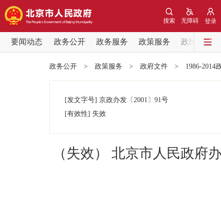
搜索
无障碍
登录
要闻动态
政务公开
政务服务
政策服务
政民互动
要闻动态
政务公开
>
政策服务
>
政府文件
>
1986-201
党中央精神
[发文字号]
京政办发
〔2001〕
91号
北京要闻
[有效性]
失效
各区热点
（失效） 北京市人民政府
政务公开
市领导
政策兑现