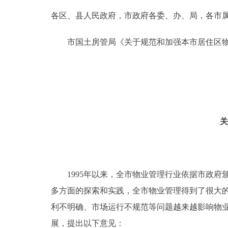
各区、县人民政府，市政府各委、办、局，各市
决策公开
市国土房管局《关于规范和加强本市居住区物
政务服务
个人服务
便民服务
关
中介服务
政民互动
1995年以来，全市物业管理行业依据市政府颁
多方面的探索和实践，全市物业管理得到了很大
12345网上接诉即办
利不明确、市场运行不规范等问题越来越影响物
参与调查
展，提出以下意见：