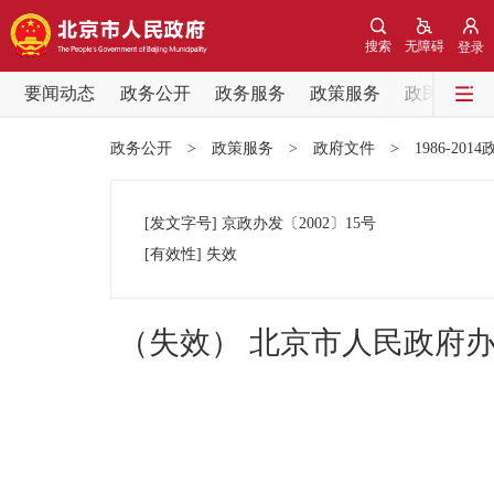
搜索
无障碍
登录
要闻动态
政务公开
政务服务
政策服务
政民互动
要闻动态
政务公开
>
政策服务
>
政府文件
>
1986-201
党中央精神
[发文字号]
京政办发
〔2002〕
15号
北京要闻
[有效性]
失效
各区热点
（失效） 北京市人民政府办
政务公开
市领导
政策兑现