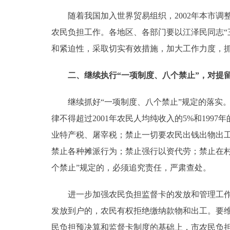
随着我国加入世界贸易组织，2002年本市调
走进北京
农民负担工作。各地区、各部门要以江泽民同志“
北京概况
和紧迫性，采取切实有效措施，加大工作力度，
二、继续执行“一项制度、八个禁止”，对提
绿色北京
多语种
继续抓好“一项制度、八个禁止”规定的落实。严
律不得超过2001年农民人均纯收入的5%和19
ENGLISH
业特产税、屠宰税；禁止一切要农民出钱出物出
禁止各种摊派行为；禁止强行以资代劳；禁止在
DEUTSCH
个禁止”规定的，必须追究责任，严肃查处。
ESPAÑOL
进一步加强农民负担监督卡的发放和管理工作。
发放到户的，农民有权拒绝缴纳款物和出工。要
ITALIANO
民负担预决算和监督卡制度的基础上，市农民负