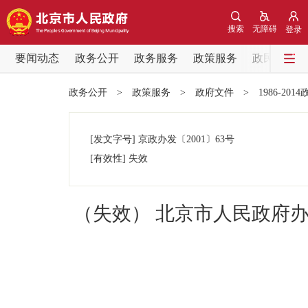
搜索
无障碍
登录
要闻动态
政务公开
政务服务
政策服务
政民互动
要闻动态
政务公开
>
政策服务
>
政府文件
>
1986-201
党中央精神
[发文字号]
京政办发
〔2001〕
63号
北京要闻
[有效性]
失效
各区热点
（失效） 北京市人民政府
政务公开
市领导
政策兑现