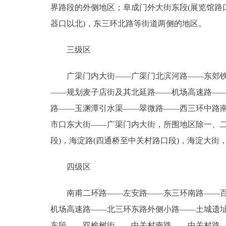
界路段的外侧地区；阜成门外大街东段(展览馆路口
器口以北)，东三环北路等街道两侧的地区。
三级区
广渠门内大街――广渠门北滨河路――东郊铁路
――规划麦子店街及其北延路――机场高速路―
路――玉渊潭引水渠――翠微路――西三环中路
市口东大街――广渠门内大街，所围地区除一、
段)，海淀路(四通桥至中关村路口段)，海淀大
四级区
南甫二环路――左安路――东三环南路――百子
机场高速路――北三环东路外侧小路――土城遗
东段――双榆树街――中关村南路――中关村路