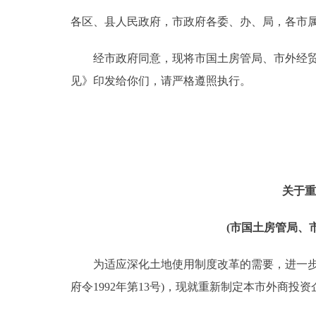
各区、县人民政府，市政府各委、办、局，各市
决策公开
经市政府同意，现将市国土房管局、市外经贸委
政务服务
见》印发给你们，请严格遵照执行。
个人服务
便民服务
关于重
中介服务
(市国土房管局
政民互动
为适应深化土地使用制度改革的需要，进一步加
12345网上接诉即办
府令1992年第13号)，现就重新制定本市外商
参与调查