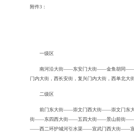
附件3：
一级区
南河沿大街――东安门大街――金鱼胡同――东
门内大街，西长安街，复兴门内大街，西单北大
二级区
前门东大街――崇文门西大街――崇文门东大街
街――东四西大街――五四大街――景山前街―
――西二环护城河引水渠――宣武门西大街――