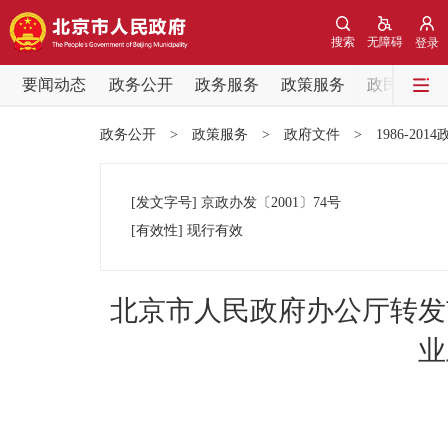
搜索
无障碍
登录
要闻动态
政务公开
政务服务
政策服务
政民互动
要闻动态
政务公开
>
政策服务
>
政府文件
>
1986-201
党中央精神
[发文字号]
京政办发
〔2001〕
74号
北京要闻
[有效性]
现行有效
各区热点
北京市人民政府办公厅转发
政务公开
业
市领导
政策兑现