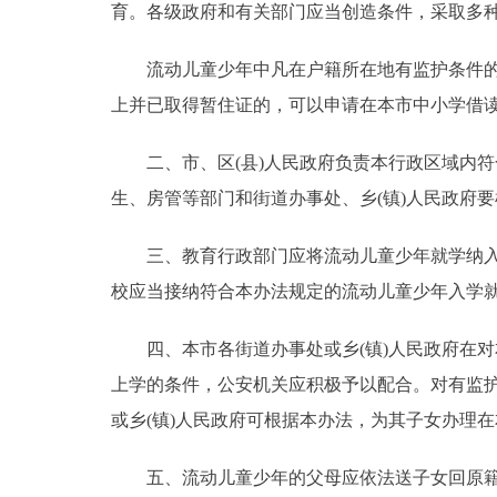
育。各级政府和有关部门应当创造条件，采取多
走进北京
流动儿童少年中凡在户籍所在地有监护条件的，
北京概况
上并已取得暂住证的，可以申请在本市中小学借
二、市、区(县)人民政府负责本行政区域内符
绿色北京
生、房管等部门和街道办事处、乡(镇)人民政府
多语种
三、教育行政部门应将流动儿童少年就学纳入教
ENGLISH
校应当接纳符合本办法规定的流动儿童少年入学
DEUTSCH
四、本市各街道办事处或乡(镇)人民政府在对
上学的条件，公安机关应积极予以配合。对有监
ESPAÑOL
或乡(镇)人民政府可根据本办法，为其子女办理
ITALIANO
五、流动儿童少年的父母应依法送子女回原籍接