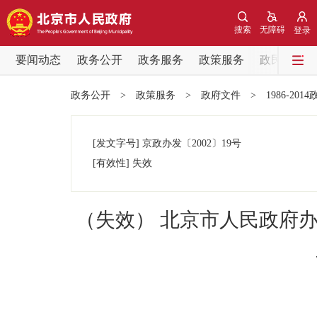
搜索
无障碍
登录
要闻动态
政务公开
政务服务
政策服务
政民互动
要闻动态
政务公开
>
政策服务
>
政府文件
>
1986-201
党中央精神
[发文字号]
京政办发
〔2002〕
19号
北京要闻
[有效性]
失效
各区热点
（失效） 北京市人民政府
政务公开
市领导
政策兑现