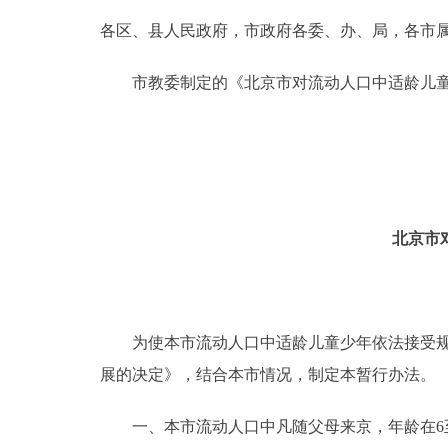
各区、县人民政府，市政府各委、办、局，各市
决策公开
市教委制定的《北京市对流动人口中适龄儿童
政务服务
个人服务
便民服务
北京市
中介服务
政民互动
为使本市流动人口中适龄儿童少年依法接受规定
展的决定》，结合本市情况，制定本暂行办法。
12345网上接诉即办
一、本市流动人口中凡随父母来京，年龄在6至1
参与调查