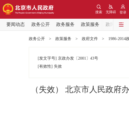
搜索
无障碍
登录
要闻动态
政务公开
政务服务
政策服务
政民互动
要闻动态
政务公开
>
政策服务
>
政府文件
>
1986-201
党中央精神
[发文字号]
京政办发
〔2001〕
43号
北京要闻
[有效性]
失效
各区热点
（失效） 北京市人民政府办
政务公开
市领导
政策兑现