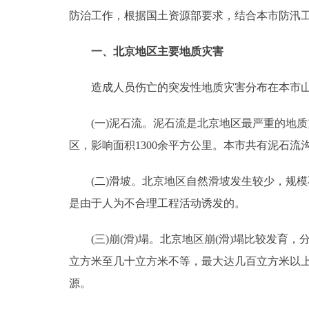
防治工作，根据国土资源部要求，结合本市防汛
走进北京
一、北京地区主要地质灾害
北京概况
造成人员伤亡的突发性地质灾害分布在本市山
绿色北京
(一)泥石流。泥石流是北京地区最严重的地质
多语种
区，影响面积1300余平方公里。本市共有泥石流沟5
ENGLISH
(二)滑坡。北京地区自然滑坡发生较少，规模
是由于人为不合理工程活动诱发的。
DEUTSCH
(三)崩(滑)塌。北京地区崩(滑)塌比较发育，分
ESPAÑOL
立方米至几十立方米不等，最大达几百立方米以
源。
ITALIANO