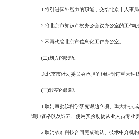
1.将引进国外智力的职能，交给北京市人事局
走进北京
2.将北京市知识产权办公会议办公室的工作职
北京概况
3.不再代管北京市信息化工作办公室。
绿色北京
(二)划入的职能。
多语种
原北京市计划委员会承担的组织制订重大科技
ENGLISH
(三)转变的职能。
DEUTSCH
1.取消审批软科学研究课题立项、重大科技成
ESPAÑOL
询师资格以及饲养、使用实验动物从业人员专业
2.取消核准科技合同完成确认、技术中介机构
ITALIANO