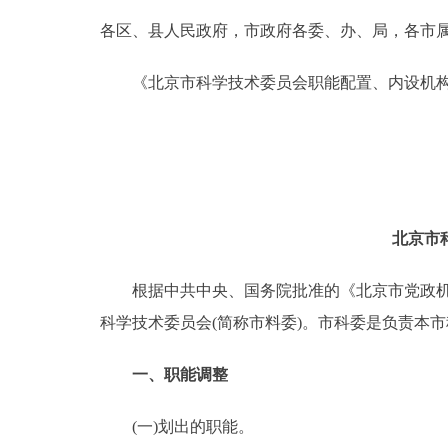
各区、县人民政府，市政府各委、办、局，各市
决策公开
《北京市科学技术委员会职能配置、内设机构
政务服务
个人服务
便民服务
北京市
中介服务
根据中共中央、国务院批准的《北京市党政机构改
科学技术委员会(简称市料委)。市科委是负责本
政民互动
一、职能调整
12345网上接诉即办
(一)划出的职能。
参与调查