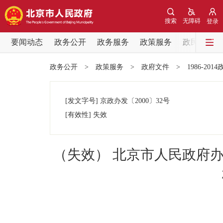
搜索
无障碍
登录
要闻动态
政务公开
政务服务
政策服务
政民互动
要闻动态
政务公开
>
政策服务
>
政府文件
>
1986-201
党中央精神
[发文字号]
京政办发
〔2000〕
32号
北京要闻
[有效性]
失效
各区热点
（失效） 北京市人民政府
政务公开
市领导
政策兑现