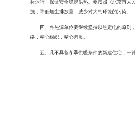
标运行，保证安全稳定供热。要按照《北京市人民政府
走进北京
施，降低烟尘排放量，减少对大气环境的污染。
北京概况
四、各热源单位要继续坚持以热定电的原则，抓
络，精心组织，精心调度。
绿色北京
五、凡不具备冬季供暖条件的新建住宅，一律
多语种
ENGLISH
DEUTSCH
ESPAÑOL
ITALIANO