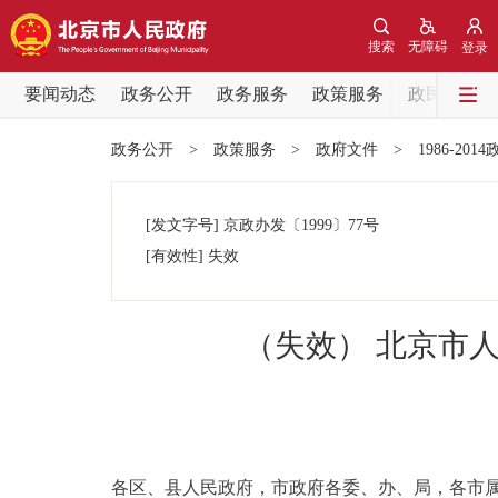
搜索
无障碍
登录
要闻动态
政务公开
政务服务
政策服务
政民互动
要闻动态
政务公开
>
政策服务
>
政府文件
>
1986-201
党中央精神
[发文字号]
京政办发
〔1999〕
77号
北京要闻
[有效性]
失效
各区热点
（失效） 北京市
政务公开
市领导
各区、县人民政府，市政府各委、办、局，各市
政策兑现