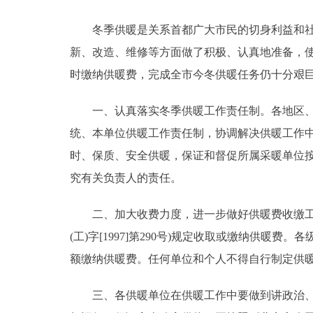
冬季供暖是关系首都广大市民的切身利益和社会
决策公开
新、改造、维修等方面做了积极、认真地准备，
政务服务
时缴纳供暖费，完成全市今冬供暖任务仍十分艰
个人服务
一、认真落实冬季供暖工作责任制。各地区、各
统、本单位供暖工作责任制，协调解决供暖工作
便民服务
时、保质、安全供暖，保证和督促所属采暖单位
究有关负责人的责任。
中介服务
二、加大收费力度，进一步做好供暖费收缴工作
政民互动
(工)字[1997]第290号)规定收取或缴纳供暖费
额缴纳供暖费。任何单位和个人不得自行制定供
12345网上接诉即办
三、各供暖单位在供暖工作中要做到讲政治、顾
参与调查