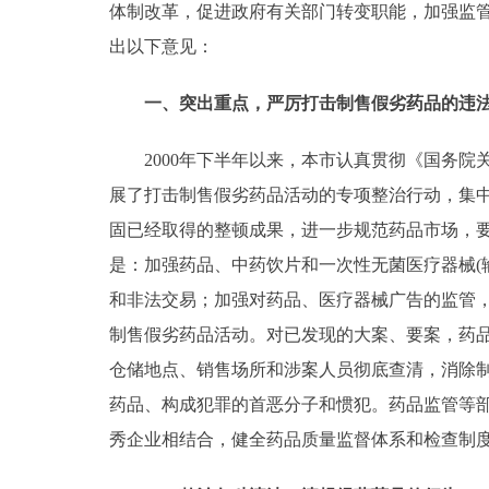
体制改革，促进政府有关部门转变职能，加强监
走进北京
出以下意见：
北京概况
一、突出重点，严厉打击制售假劣药品的违法
2000年下半年以来，本市认真贯彻《国务院关于
绿色北京
展了打击制售假劣药品活动的专项整治行动，集
多语种
固已经取得的整顿成果，进一步规范药品市场，要
是：加强药品、中药饮片和一次性无菌医疗器械(
ENGLISH
和非法交易；加强对药品、医疗器械广告的监管
制售假劣药品活动。对已发现的大案、要案，药
DEUTSCH
仓储地点、销售场所和涉案人员彻底查清，消除
ESPAÑOL
药品、构成犯罪的首恶分子和惯犯。药品监管等
秀企业相结合，健全药品质量监督体系和检查制
ITALIANO