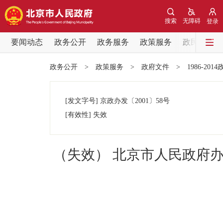
搜索
无障碍
登录
要闻动态
政务公开
政务服务
政策服务
政民互动
要闻动态
政务公开
>
政策服务
>
政府文件
>
1986-201
党中央精神
[发文字号]
京政办发
〔2001〕
58号
北京要闻
[有效性]
失效
各区热点
（失效） 北京市人民政府
政务公开
市领导
政策兑现