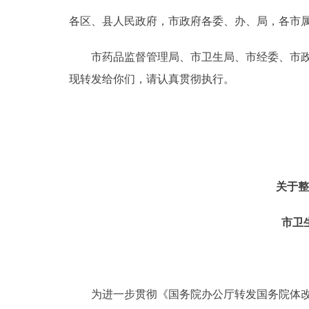
各区、县人民政府，市政府各委、办、局，各市
决策公开
市药品监督管理局、市卫生局、市经委、市政府
政务服务
现转发给你们，请认真贯彻执行。
个人服务
便民服务
关于
中介服务
市卫
政民互动
12345网上接诉即办
为进一步贯彻《国务院办公厅转发国务院体改办等部
参与调查