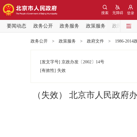
搜索
无障碍
登录
要闻动态
政务公开
政务服务
政策服务
政民互动
要闻动态
政务公开
>
政策服务
>
政府文件
>
1986-201
党中央精神
[发文字号]
京政办发
〔2002〕
14号
北京要闻
[有效性]
失效
各区热点
（失效） 北京市人民政府
政务公开
市领导
政策兑现