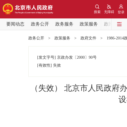
搜索
无障碍
登录
要闻动态
政务公开
政务服务
政策服务
政民互动
要闻动态
政务公开
>
政策服务
>
政府文件
>
1986-201
党中央精神
[发文字号]
京政办发
〔2000〕
90号
北京要闻
[有效性]
失效
各区热点
（失效） 北京市人民政府
政务公开
设
市领导
政策兑现