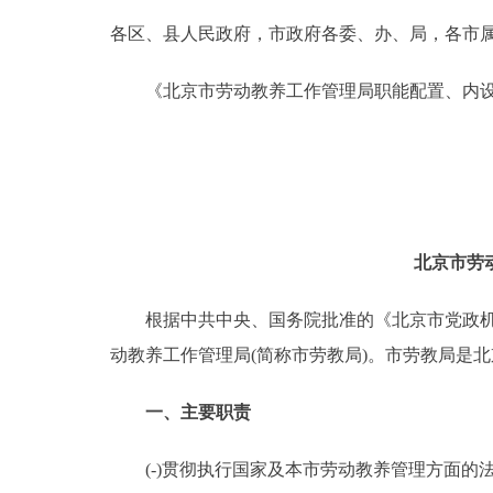
各区、县人民政府，市政府各委、办、局，各市
决策公开
《北京市劳动教养工作管理局职能配置、内设
政务服务
个人服务
便民服务
北京市劳
中介服务
根据中共中央、国务院批准的《北京市党政机构改
动教养工作管理局(简称市劳教局)。市劳教局是
政民互动
一、主要职责
12345网上接诉即办
(-)贯彻执行国家及本市劳动教养管理方面的
参与调查