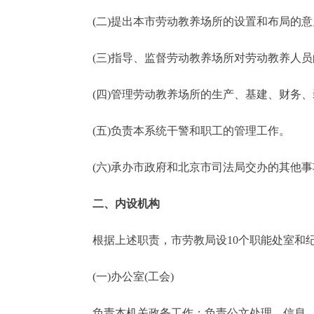
(二)提出本市劳动教养场所的设置和布局的意
走进北京
(三)指导、监督劳动教养场所对劳动教养人员
北京概况
(四)管理劳动教养场所的生产、基建、财务、
绿色北京
(五)负责本系统干警和职工的管理工作。
多语种
(六)承办市政府和北京市司法局交办的其他事
ENGLISH
二、内设机构
DEUTSCH
根据上述职责，市劳教局设10个职能处室和
ESPAÑOL
(一)办公室(工会)
ITALIANO
负责本机关政务工作；负责公文处理、信息、议