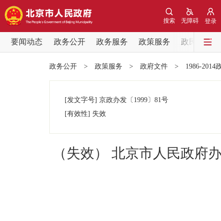
搜索
无障碍
登录
要闻动态
政务公开
政务服务
政策服务
政民互动
要闻动态
政务公开
>
政策服务
>
政府文件
>
1986-201
党中央精神
[发文字号]
京政办发
〔1999〕
81号
北京要闻
[有效性]
失效
各区热点
（失效） 北京市人民政府
政务公开
市领导
政策兑现