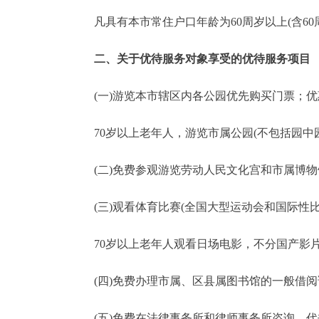
凡具有本市常住户口年龄为60周岁以上(含60
走进北京
二、关于优待服务对象享受的优待服务项目
北京概况
(一)游览本市辖区内各公园优先购买门票；优
绿色北京
70岁以上老年人，游览市属公园(不包括园中园
多语种
(二)免费参观游览劳动人民文化宫和市属博物
ENGLISH
(三)观看体育比赛(全国大型运动会和国际性比
DEUTSCH
70岁以上老年人观看日场电影，不分国产影片
ESPAÑOL
(四)免费办理市属、区县属图书馆的一般借阅
ITALIANO
(五)免费在法律事务所和律师事务所咨询、代