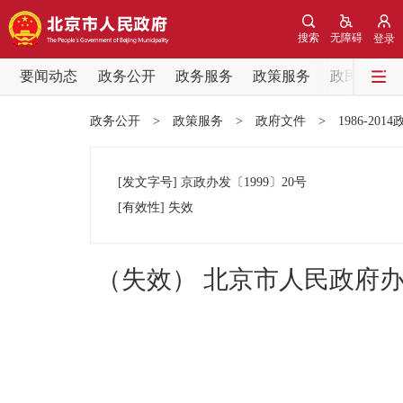
搜索
无障碍
登录
要闻动态
政务公开
政务服务
政策服务
政民互动
要闻动态
政务公开
>
政策服务
>
政府文件
>
1986-201
党中央精神
[发文字号]
京政办发
〔1999〕
20号
北京要闻
[有效性]
失效
各区热点
（失效） 北京市人民政府
政务公开
市领导
政策兑现