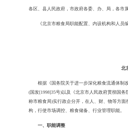
各区、县人民政府，市政府各委、办、局，各市
决策公开
《北京市粮食局职能配置、内设机构和人员编
政务服务
个人服务
便民服务
北
中介服务
根据《国务院关于进一步深化粮食流通体制改革的决
(国发[1998]35号)以及《北京市人民政府贯彻国
政民互动
称市粮食局)实行政企分开，在人、财、物等方
12345网上接诉即办
构，行使市场调控、粮食储备、行业管理职能。
参与调查
一、职能调整