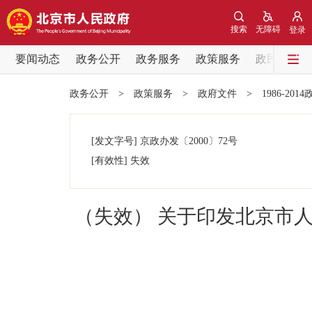
搜索
无障碍
登录
要闻动态
政务公开
政务服务
政策服务
政民互动
要闻动态
政务公开
>
政策服务
>
政府文件
>
1986-201
党中央精神
[发文字号]
京政办发
〔2000〕
72号
北京要闻
[有效性]
失效
各区热点
（失效） 关于印发北京市
政务公开
市领导
政策兑现