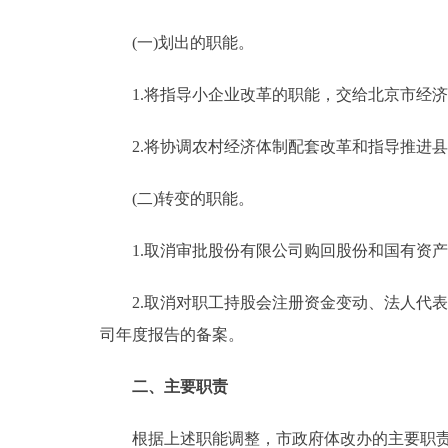
走进北京
(一)划出的职能。
北京概况
1.将指导小企业改革的职能，交给北京市经济
2.将协调农村经济体制配套改革和指导推进县
绿色北京
多语种
(二)转变的职能。
ENGLISH
1.取消审批股份有限公司购回股份和国有资产
2.取消对职工持股会注册资金变动、法人代表
DEUTSCH
司年度报告的备案。
ESPAÑOL
二、主要职责
ITALIANO
根据上述职能调整，市政府体改办的主要职