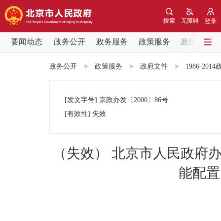
搜索
无障碍
登录
要闻动态
政务公开
政务服务
政策服务
政民互动
要闻动态
政务公开
>
政策服务
>
政府文件
>
1986-201
党中央精神
[发文字号]
京政办发
〔2000〕
86号
北京要闻
[有效性]
失效
各区热点
（失效） 北京市人民政府
政务公开
能配置
市领导
政策兑现