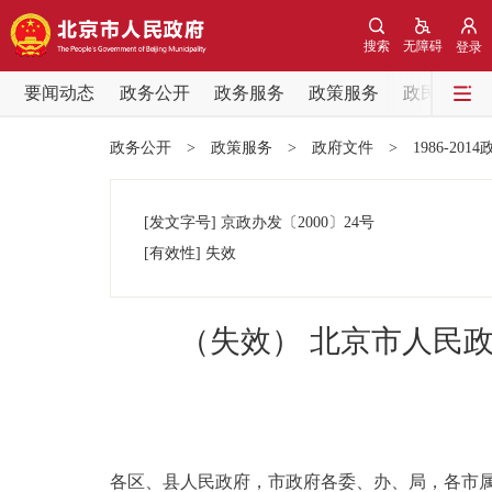
搜索
无障碍
登录
要闻动态
政务公开
政务服务
政策服务
政民互动
要闻动态
政务公开
>
政策服务
>
政府文件
>
1986-201
党中央精神
[发文字号]
京政办发
〔2000〕
24号
北京要闻
[有效性]
失效
各区热点
（失效） 北京市人民政
政务公开
市领导
各区、县人民政府，市政府各委、办、局，各市
政策兑现