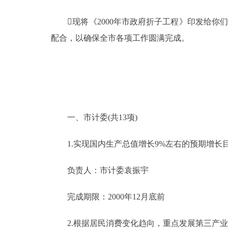
现将《2000年市政府折子工程》印发给你们
决策公开
配合，以确保全市各项工作圆满完成。
政务服务
个人服务
便民服务
一、市计委(共13项)
中介服务
1.实现国内生产总值增长9%左右的预期增长
政民互动
负责人：市计委袁振宇
12345网上接诉即办
完成期限：2000年12月底前
参与调查
2.根据居民消费变化趋向，重点发展第三产业