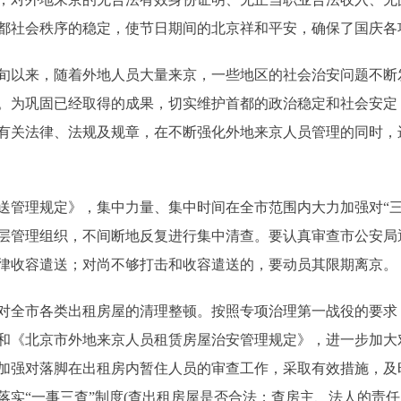
都社会秩序的稳定，使节日期间的北京祥和平安，确保了国庆各
旬以来，随着外地人员大量来京，一些地区的社会治安问题不断
。为巩固已经取得的成果，切实维护首都的政治稳定和社会安定
有关法律、法规及规章，在不断强化外地来京人员管理的同时，进
理规定》，集中力量、集中时间在全市范围内大力加强对“三
层管理组织，不间断地反复进行集中清查。要认真审查市公安局
律收容遣送；对尚不够打击和收容遣送的，要动员其限期离京。
全市各类出租房屋的清理整顿。按照专项治理第一战役的要求
和《北京市外地来京人员租赁房屋治安管理规定》，进一步加大
加强对落脚在出租房内暂住人员的审查工作，采取有效措施，及
落实“一事三查”制度(查出租房屋是否合法；查房主、法人的责任