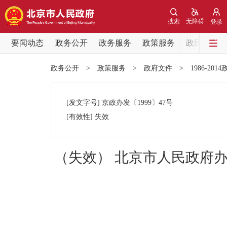
搜索
无障碍
登录
要闻动态
政务公开
政务服务
政策服务
政民互动
要闻动态
政务公开
>
政策服务
>
政府文件
>
1986-201
党中央精神
[发文字号]
京政办发
〔1999〕
47号
北京要闻
[有效性]
失效
各区热点
（失效） 北京市人民政府
政务公开
市领导
政策兑现