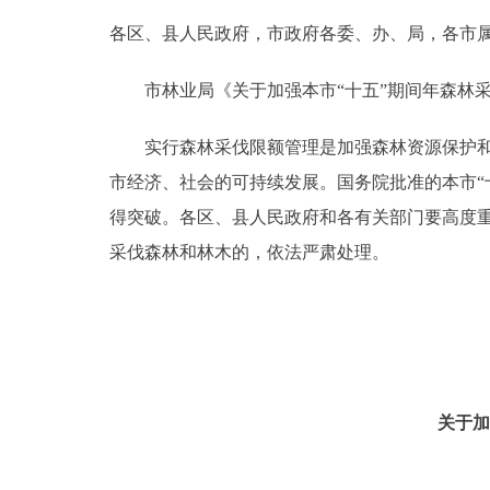
各区、县人民政府，市政府各委、办、局，各市
决策公开
市林业局《关于加强本市“十五”期间年森林采
政务服务
实行森林采伐限额管理是加强森林资源保护和管
个人服务
市经济、社会的可持续发展。国务院批准的本市“
得突破。各区、县人民政府和各有关部门要高度
便民服务
采伐森林和林木的，依法严肃处理。
中介服务
政民互动
12345网上接诉即办
关于加
参与调查