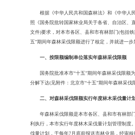
走进北京
根据《中华人民共和国森林法》和《中华人民共和
照《国务院批转国家林业局关于各省、自治区、直辖
北京概况
文件)要求，对本市各区、县和市有林部门(包括
五”期间年森林采伐限额进行了核定，并就进一步
绿色北京
一、按限额编制单位落实年森林采伐限额
多语种
国务院批准本市“十五”期间年森林采伐限额为2
ENGLISH
分解下达(见附件：北京市“十五”期间年森林采
DEUTSCH
二、对森林采伐限额实行年度林木采伐量计
ESPAÑOL
年森林采伐限额是本市各区、县和市有林部门采
利执行，本市实行年度林木采伐量计划管理制度
ITALIANO
伐量计划，于每年7月底前报送市林业局，经审核