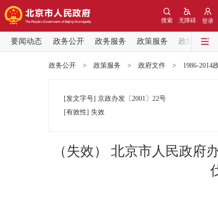
搜索
无障碍
登录
要闻动态
政务公开
政务服务
政策服务
政民互动
要闻动态
政务公开
>
政策服务
>
政府文件
>
1986-201
党中央精神
[发文字号]
京政办发
〔2001〕
22号
北京要闻
[有效性]
失效
各区热点
（失效） 北京市人民政府
政务公开
市领导
政策兑现