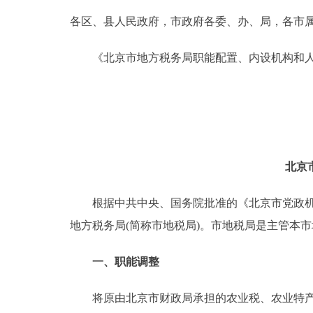
各区、县人民政府，市政府各委、办、局，各市
决策公开
《北京市地方税务局职能配置、内设机构和人
政务服务
个人服务
便民服务
北京
中介服务
根据中共中央、国务院批准的《北京市党政机构改
地方税务局(简称市地税局)。市地税局是主管本
政民互动
一、职能调整
12345网上接诉即办
将原由北京市财政局承担的农业税、农业特产税
参与调查