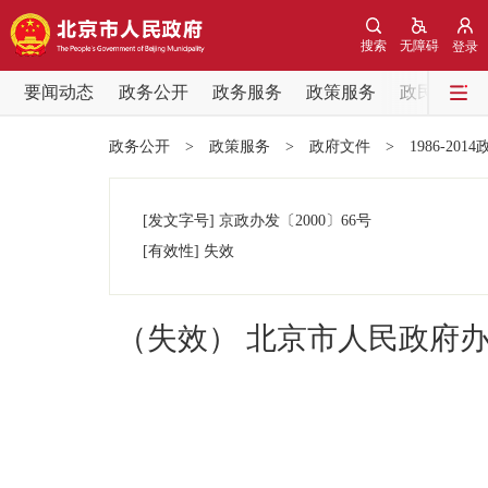
搜索
无障碍
登录
要闻动态
政务公开
政务服务
政策服务
政民互动
要闻动态
政务公开
>
政策服务
>
政府文件
>
1986-201
党中央精神
[发文字号]
京政办发
〔2000〕
66号
北京要闻
[有效性]
失效
各区热点
（失效） 北京市人民政府
政务公开
市领导
政策兑现