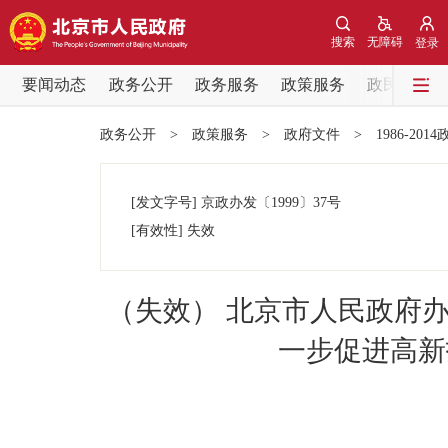
搜索
无障碍
登录
要闻动态
政务公开
政务服务
政策服务
政民互动
要闻动态
政务公开
>
政策服务
>
政府文件
>
1986-201
党中央精神
[发文字号]
京政办发
〔1999〕
37号
北京要闻
[有效性]
失效
各区热点
（失效） 北京市人民政府
政务公开
一步促进高新
市领导
政策兑现