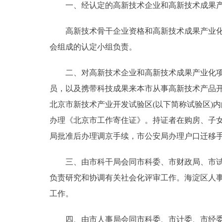
一、经认定的高新技术企业和高新技术成果产
走进北京
高新技术骨干企业资格和高新技术成果产业化项
北京概况
会组成的认定小组负责。
二、对高新技术企业和高新技术成果产业化项目
绿色北京
员，以及携带科技成果来本市从事高新技术产品
多语种
北京市新技术产业开发试验区(以下简称试验区)
办理《北京市工作寄住证》。持证者在购房、子
ENGLISH
局批准后办理调京手续，市公安局办理户口迁移
DEUTSCH
三、由市科干局会同市科委、市财政局、市试验
负责研究和协调有关社会化评审工作。海淀区人
ESPAÑOL
工作。
ITALIANO
四、由市人事局会同市科委、市计委、市经委、