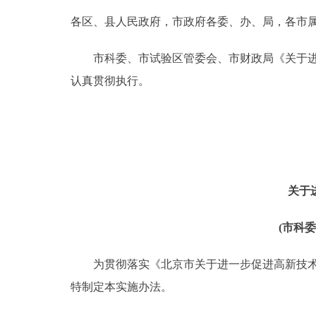
各区、县人民政府，市政府各委、办、局，各市
决策公开
市科委、市试验区管委会、市财政局《关于进一
政务服务
认真贯彻执行。
个人服务
便民服务
关于
中介服务
(市科
政民互动
为贯彻落实《北京市关于进一步促进高新技术产
12345网上接诉即办
特制定本实施办法。
参与调查