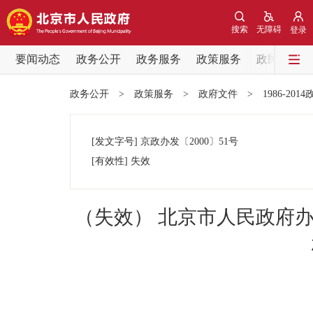
搜索
无障碍
登录
要闻动态
政务公开
政务服务
政策服务
政民互动
要闻动态
政务公开
>
政策服务
>
政府文件
>
1986-201
党中央精神
[发文字号]
京政办发
〔2000〕
51号
北京要闻
[有效性]
失效
各区热点
（失效） 北京市人民政府
政务公开
市领导
政策兑现