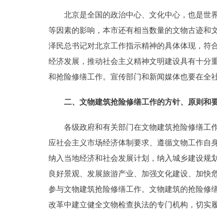
北京是全国的政治中心、文化中心，也是世界著
走进北京
等因素的影响，本市还有相当数量的文物古迹和
北京概况
泽民总书记对北京工作指示精神的具体体现，符
经济发展，推动社会主义精神文明建设具有十分
绿色北京
和抢险修缮工作。宣传部门和新闻媒体也要在全
多语种
二、文物建筑抢险修缮工作的方针、原则和
ENGLISH
各级政府和有关部门在文物建筑抢险修缮工作中
应社会主义市场经济体制要求、遵循文物工作自
DEUTSCH
纳入当地经济和社会发展计划，纳入城乡建设规
良好景观、发展旅游产业、加强文化建设、加快
ESPAÑOL
参与文物建筑抢险修缮工作。文物建筑的抢险修
改革中建立健全文物检查执法的专门机构，切实
ITALIANO