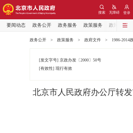
搜索
无障碍
登录
要闻动态
政务公开
政务服务
政策服务
政民互动
要闻动态
政务公开
>
政策服务
>
政府文件
>
1986-201
党中央精神
[发文字号]
京政办发
〔2000〕
50号
北京要闻
[有效性]
现行有效
各区热点
北京市人民政府办公厅转发
政务公开
市领导
政策兑现