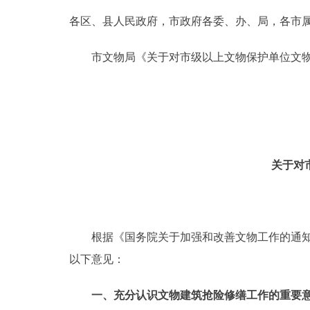
各区、县人民政府，市政府各委、办、局，各市
决策公开
市文物局《关于对市级以上文物保护单位文物建
政务服务
个人服务
便民服务
关于对
中介服务
政民互动
根据《国务院关于加强和改善文物工作的通知》(
以下意见：
12345网上接诉即办
一、充分认识文物建筑抢险修缮工作的重要
参与调查