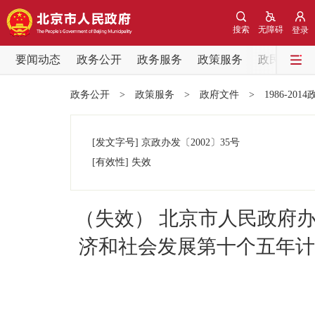
搜索
无障碍
登录
要闻动态
政务公开
政务服务
政策服务
政民互动
要闻动态
政务公开
>
政策服务
>
政府文件
>
1986-201
党中央精神
[发文字号]
京政办发
〔2002〕
35号
北京要闻
[有效性]
失效
各区热点
（失效） 北京市人民政府
政务公开
济和社会发展第十个五年计
市领导
政策兑现