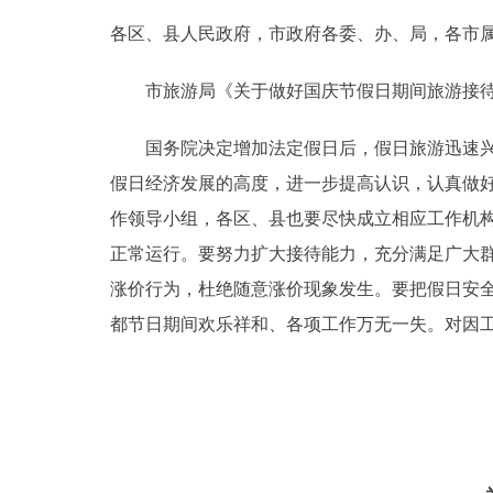
各区、县人民政府，市政府各委、办、局，各市
决策公开
市旅游局《关于做好国庆节假日期间旅游接待
政务服务
国务院决定增加法定假日后，假日旅游迅速兴起
个人服务
假日经济发展的高度，进一步提高认识，认真做
作领导小组，各区、县也要尽快成立相应工作机
便民服务
正常运行。要努力扩大接待能力，充分满足广大
涨价行为，杜绝随意涨价现象发生。要把假日安
中介服务
都节日期间欢乐祥和、各项工作万无一失。对因
政民互动
12345网上接诉即办
参与调查