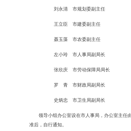
刘永清 市规划委副主任
走进北京
王立臣 市建委副主任
北京概况
聂玉藻 市农委副主任
绿色北京
左小玲 市人事局副局长
多语种
张欣庆 市劳动保障局局长
ENGLISH
罗 青 市财政局副局长
DEUTSCH
史炳忠 市卫生局副局长
ESPAÑOL
领导小组办公室设在市人事局，办公室主任由左
准后，自行通知。
ITALIANO