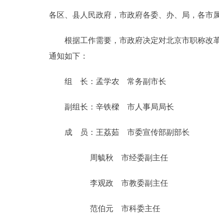
各区、县人民政府，市政府各委、办、局，各市
决策公开
根据工作需要，市政府决定对北京市职称改革工
政务服务
通知如下：
个人服务
组 长：孟学农 常务副市长
便民服务
副组长：辛铁樑 市人事局局长
成 员：王荔茹 市委宣传部副部长
中介服务
周毓秋 市经委副主任
政民互动
李观政 市教委副主任
12345网上接诉即办
范伯元 市科委主任
参与调查