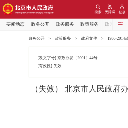
搜索
无障碍
登录
要闻动态
政务公开
政务服务
政策服务
政民互动
要闻动态
政务公开
>
政策服务
>
政府文件
>
1986-201
党中央精神
[发文字号]
京政办发
〔2001〕
44号
北京要闻
[有效性]
失效
各区热点
（失效） 北京市人民政府
政务公开
市领导
政策兑现