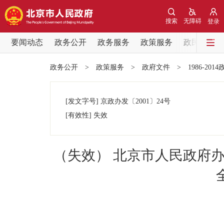
搜索
无障碍
登录
要闻动态
政务公开
政务服务
政策服务
政民互动
要闻动态
政务公开
>
政策服务
>
政府文件
>
1986-201
党中央精神
[发文字号]
京政办发
〔2001〕
24号
北京要闻
[有效性]
失效
各区热点
（失效） 北京市人民政府办
政务公开
市领导
政策兑现