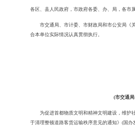
各区、县人民政府，市政府各委、办、局，各市
决策公开
市交通局、市计委、市财政局和市公安局《关于
政务服务
合本单位实际情况认真贯彻执行。
个人服务
便民服务
中介服务
(市交通
政民互动
为促进首都物质文明和精神文明建设，维护社会
12345网上接诉即办
于清理整顿道路客货运输秩序意见的通知》(国办发
参与调查