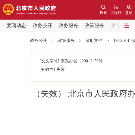
搜索
无障碍
登录
要闻动态
政务公开
政务服务
政策服务
政民互动
要闻动态
政务公开
>
政策服务
>
政府文件
>
1986-201
党中央精神
[发文字号]
京政办发
〔2001〕
59号
北京要闻
[有效性]
失效
各区热点
（失效） 北京市人民政府
政务公开
市领导
政策兑现