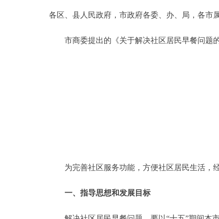
各区、县人民政府，市政府各委、办、局，各市
决策公开
市商委提出的《关于解决社区居民早餐问题的
政务服务
个人服务
便民服务
中介服务
政民互动
为完善社区服务功能，方便社区居民生活，经
12345网上接诉即办
一、指导思想和发展目标
参与调查
解决社区居民早餐问题，要以“十五”期间本市