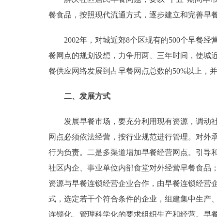
餐食品，按照现代流通方式，逐步建立和完善早
走进北京
2002年，对城近郊8个区现有的500个早餐经
北京概况
餐网点的规划设想，力争用两、三年时间，使城近
餐供应网络发展到占早餐网点总数的50%以上，
绿色北京
多语种
二、发展方式
ENGLISH
发展早餐市场，要充分利用现有资源，调动社会
网点必须依法经营，按行业规范进行管理。对外承
DEUTSCH
行为负责。二是多渠道增加早餐经营网点。引导
社区内企、事业单位内部食堂对外经营早餐食品
ESPAÑOL
资源与早餐连锁经营企业合作，由早餐连锁经营
式，选定若干个符合条件的企业，组建集中生产
ITALIANO
连锁化、管理科学化的要求组织生产和经营。早