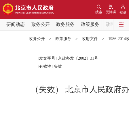
搜索
无障碍
登录
要闻动态
政务公开
政务服务
政策服务
政民互动
要闻动态
政务公开
>
政策服务
>
政府文件
>
1986-201
党中央精神
[发文字号]
京政办发
〔2002〕
31号
北京要闻
[有效性]
失效
各区热点
（失效） 北京市人民政府
政务公开
市领导
政策兑现