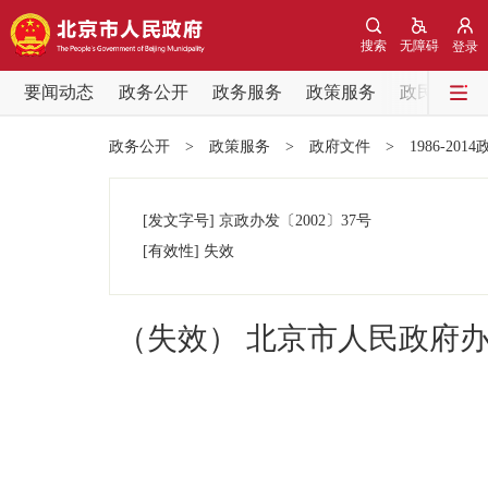
搜索
无障碍
登录
要闻动态
政务公开
政务服务
政策服务
政民互动
要闻动态
政务公开
>
政策服务
>
政府文件
>
1986-201
党中央精神
[发文字号]
京政办发
〔2002〕
37号
北京要闻
[有效性]
失效
各区热点
（失效） 北京市人民政府
政务公开
市领导
政策兑现