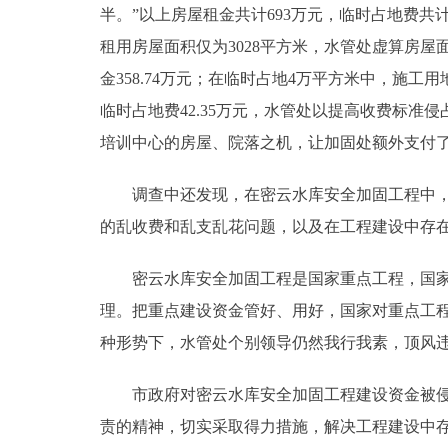
半。”以上房屋租金共计693万元，临时占地费共计24
走进北京
租用房屋面积仅为3028平方米，水管处虚算房屋
金358.74万元；在临时占地4万平方米中，施工
北京概况
临时占地费42.35万元，水管处以提高收费标准
培训中心的房屋、院落之机，让加固处额外支付了不
绿色北京
调查中还发现，在密云水库安全加固工程中，密
多语种
的乱收费和乱支乱花问题，以及在工程建设中存
ENGLISH
密云水库安全加固工程是国家重点工程，国家给
DEUTSCH
理。把重点建设资金管好、用好，国家对重点工
种形势下，水管处个别领导仍然我行我素，顶风
ESPAÑOL
市政府对密云水库安全加固工程建设资金被侵占
责的精神，切实采取得力措施，解决工程建设中
ITALIANO