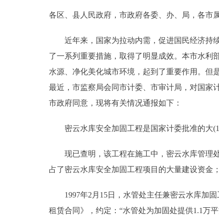
各区、县人民政府，市政府各委、办、局，各市
决策公开
近年来，国家为拉动内需，促进国民经济持续、
政务服务
了一系列重要措施，取得了明显成效。本市水利
水源、净化美化城市环境，起到了重要作用。但
个人服务
最近，市监察局会同市计委、市审计局，对国家
市政府同意，现将有关情况通报如下：
便民服务
密云水库安全加固工程是国家计委批准的大(1)型一
中介服务
现已查明，该工程在施工中，密云水库管理处(
政民互动
占了密云水库安全加固工程项目的大量建设资金
12345网上接诉即办
1997年2月15日，水管处主任兼密云水库加
租赁合同》，约定：“水管处为加固处提供1.1
参与调查