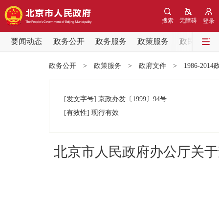
搜索
无障碍
登录
要闻动态
政务公开
政务服务
政策服务
政民互动
要闻动态
政务公开
>
政策服务
>
政府文件
>
1986-201
党中央精神
[发文字号]
京政办发
〔1999〕
94号
北京要闻
[有效性]
现行有效
各区热点
北京市人民政府办公厅关于
政务公开
市领导
政策兑现