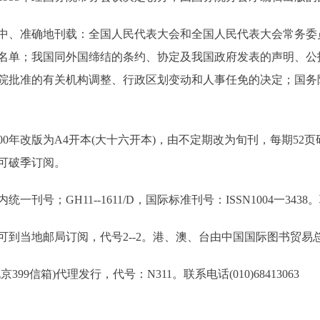
、准确地刊载：全国人民代表大会和全国人民代表大会常务委
名单；我国同外国缔结的条约、协定及我国政府发表的声明、公
院批准的有关机构调整、行政区划变动和人事任免的决定；国务
年改版为A4开本(大十六开本)，由不定期改为旬刊，每期52页
也可破季订阅。
H11--1611/D，国际标准刊号：ISSN1004一3438。联系电
当地邮局订阅，代号2--2。港、澳、台由中国国际图书贸易
箱)代理发行，代号：N311。联系电话(010)68413063