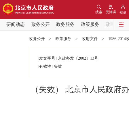
搜索
无障碍
登录
要闻动态
政务公开
政务服务
政策服务
政民互动
要闻动态
政务公开
>
政策服务
>
政府文件
>
1986-201
党中央精神
[发文字号]
京政办发
〔2002〕
13号
北京要闻
[有效性]
失效
各区热点
（失效） 北京市人民政府
政务公开
市领导
政策兑现