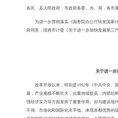
各区、县人民政府，市政府各委、办、局，各市
决策公开
为进一步贯彻落实《国务院办公厅转发国家计委关
政务服务
府同意，现将市计委《关于进一步加快发展第三
个人服务
便民服务
关于进一步
中介服务
改革开放以来，特别是1992年《中共中央、国务
政民互动
展，产业规模不断壮大，比重持续提高，内部结
12345网上接诉即办
强经济实力等方面发挥了重要作用。但与建设现
不强、市场化和国际化水平低、体现首都优势的
参与调查