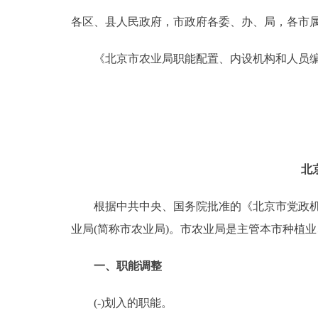
各区、县人民政府，市政府各委、办、局，各市
决策公开
《北京市农业局职能配置、内设机构和人员编
政务服务
个人服务
便民服务
北
中介服务
根据中共中央、国务院批准的《北京市党政机构改
业局(简称市农业局)。市农业局是主管本市种植
政民互动
一、职能调整
12345网上接诉即办
(-)划入的职能。
参与调查