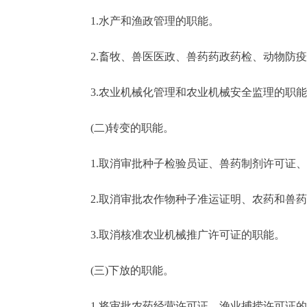
1.水产和渔政管理的职能。
走进北京
2.畜牧、兽医医政、兽药药政药检、动物防疫
北京概况
3.农业机械化管理和农业机械安全监理的职能
绿色北京
(二)转变的职能。
多语种
1.取消审批种子检验员证、兽药制剂许可证、
ENGLISH
2.取消审批农作物种子准运证明、农药和兽药
DEUTSCH
3.取消核准农业机械推广许可证的职能。
ESPAÑOL
(三)下放的职能。
ITALIANO
1.将审批农药经营许可证、渔业捕捞许可证的