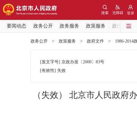
搜索
无障碍
登录
要闻动态
政务公开
政务服务
政策服务
政民互动
要闻动态
政务公开
>
政策服务
>
政府文件
>
1986-201
党中央精神
[发文字号]
京政办发
〔2000〕
83号
北京要闻
[有效性]
失效
各区热点
（失效） 北京市人民政府
政务公开
市领导
政策兑现