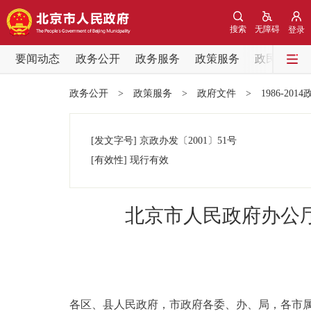
搜索
无障碍
登录
要闻动态
政务公开
政务服务
政策服务
政民互动
要闻动态
政务公开
>
政策服务
>
政府文件
>
1986-201
党中央精神
[发文字号]
京政办发
〔2001〕
51号
北京要闻
[有效性]
现行有效
各区热点
北京市人民政府办公
政务公开
市领导
各区、县人民政府，市政府各委、办、局，各市
政策兑现