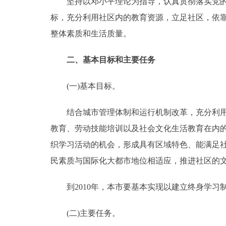
坚持以邓小平理论为指导，认真贯彻落实党的教
标，充分利用社区内的教育资源，立足社区，依
走进北京
整体素质和生活质量。
北京概况
二、基本目标和主要任务
绿色北京
(一)基本目标。
多语种
结合城市管理体制和运行机制改革，充分利用社
ENGLISH
教育、劳动技能培训以及社会文化生活教育在内
织学习活动的机会，形成具有区域特色、能满足
DEUTSCH
民素质与国际化大都市地位相适应，推进社区的
ESPAÑOL
到2010年，本市要基本实现以建立终身学习
(二)主要任务。
ITALIANO