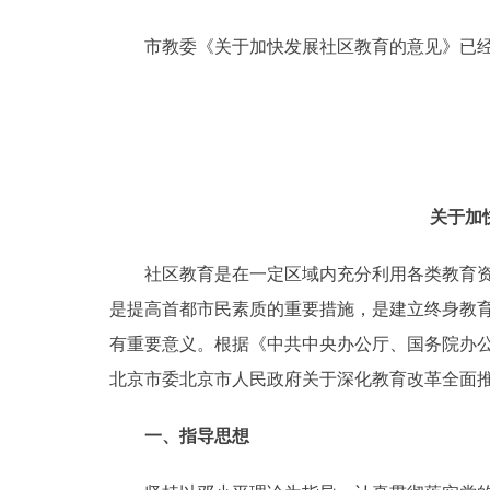
市教委《关于加快发展社区教育的意见》已经
决策公开
政务服务
个人服务
关于加
便民服务
社区教育是在一定区域内充分利用各类教育资源
中介服务
是提高首都市民素质的重要措施，是建立终身教
有重要意义。根据《中共中央办公厅、国务院办公厅关
政民互动
北京市委北京市人民政府关于深化教育改革全面推进
12345网上接诉即办
一、指导思想
参与调查