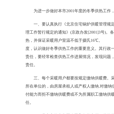
为进一步做好本市2001年度的冬季供热工作
决策公开
一、要认真执行《北京住宅锅炉供暖管理规定》(市
政务服务
理工作暂行规定的通知》(京政办发[2001]3号)
个人服务
热，并保证采暖用户室温不低于摄氏16℃。 
度，认识做好冬季供热工作的重要意义。其行政
便民服务
责任，要经常检查供热工作进展情况，发现问题
责任。
中介服务
三、每个采暖用户都要按规定缴纳供暖费。采暖
政民互动
所在单位的，由房屋承租人或产权人缴纳.对缴纳
付能力而拒不缴纳供暖费或不为所属职工缴纳供
12345网上接诉即办
任。
参与调查