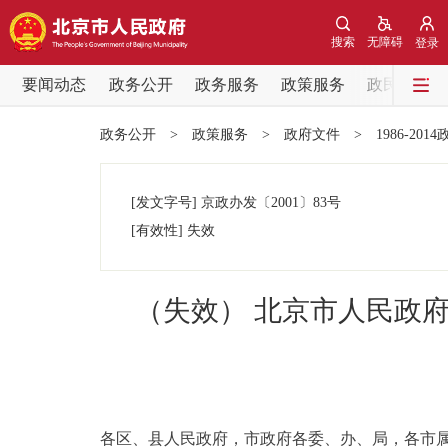
搜索
无障碍
登录
要闻动态
政务公开
政务服务
政策服务
政民互动
要闻动态
政务公开
>
政策服务
>
政府文件
>
1986-201
党中央精神
[发文字号]
京政办发
〔2001〕
83号
北京要闻
[有效性]
失效
各区热点
（失效） 北京市人民政府
政务公开
市领导
各区、县人民政府，市政府各委、办、局，各市
政策兑现