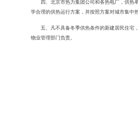
四、北京市热力集团公司和各热电厂，供热单位
走进北京
学合理的供热运行方案，并按照方案对城市集中
北京概况
五、凡不具备冬季供热条件的新建居民住宅，一
物业管理部门负责。
绿色北京
多语种
ENGLISH
DEUTSCH
ESPAÑOL
ITALIANO