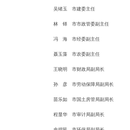
吴绪玉 市建委主任
走进北京
林 铎 市市政管委副主任
北京概况
冯 海 市经委副主任
绿色北京
聂玉藻 市农委副主任
多语种
王晓明 市财政局副局长
ENGLISH
孙 彦 市劳动保障局副局长
DEUTSCH
苗乐如 市国土房管局副局长
ESPAÑOL
程显华 市审计局副局长
ITALIANO
史捍民 市环保局副局长