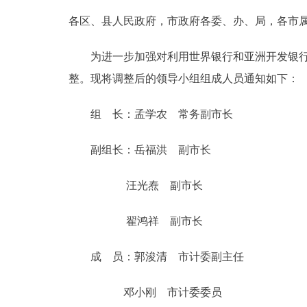
各区、县人民政府，市政府各委、办、局，各市
决策公开
为进一步加强对利用世界银行和亚洲开发银行贷
政务服务
整。现将调整后的领导小组组成人员通知如下：
个人服务
组 长：孟学农 常务副市长
便民服务
副组长：岳福洪 副市长
汪光焘 副市长
中介服务
翟鸿祥 副市长
政民互动
成 员：郭浚清 市计委副主任
12345网上接诉即办
邓小刚 市计委委员
参与调查