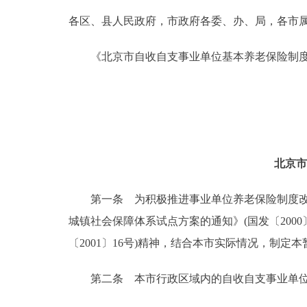
各区、县人民政府，市政府各委、办、局，各市
决策公开
《北京市自收自支事业单位基本养老保险制度
政务服务
个人服务
便民服务
北京市
中介服务
第一条 为积极推进事业单位养老保险制度改革
城镇社会保障体系试点方案的通知》(国发〔200
政民互动
〔2001〕16号)精神，结合本市实际情况，制定
12345网上接诉即办
第二条 本市行政区域内的自收自支事业单位及
参与调查