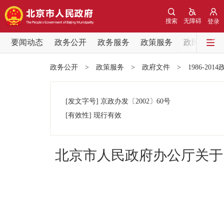
搜索
无障碍
登录
要闻动态
政务公开
政务服务
政策服务
政民互动
要闻动态
政务公开
>
政策服务
>
政府文件
>
1986-201
党中央精神
[发文字号]
京政办发
〔2002〕
60号
北京要闻
[有效性]
现行有效
各区热点
北京市人民政府办公厅关于
政务公开
市领导
政策兑现