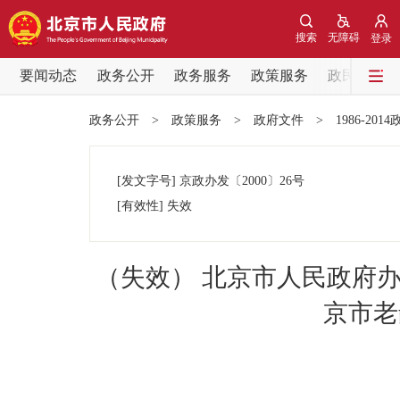
搜索
无障碍
登录
要闻动态
政务公开
政务服务
政策服务
政民互动
要闻动态
政务公开
>
政策服务
>
政府文件
>
1986-201
党中央精神
[发文字号]
京政办发
〔2000〕
26号
北京要闻
[有效性]
失效
各区热点
（失效） 北京市人民政府
政务公开
京市老
市领导
政策兑现