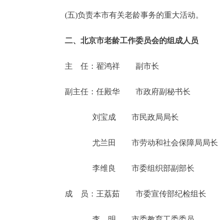
(五)负责本市有关老龄事务的重大活动。
走进北京
二、北京市老龄工作委员会的组成人员
北京概况
主 任：翟鸿祥 副市长
绿色北京
副主任：任殿华 市政府副秘书长
多语种
刘宝成 市民政局局长
ENGLISH
尤兰田 市劳动和社会保障局局长
DEUTSCH
李维良 市委组织部副部长
ESPAÑOL
成 员：王荔茹 市委宣传部纪检组长
ITALIANO
李 明 市委教育工委委员