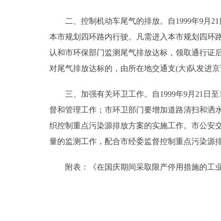
走进北京
二、控制机动车尾气的排放。自1999年9月2
本市规划四环路内行驶。凡需进入本市规划四环
北京概况
认和市环保部门监测尾气排放达标，领取通行证
对尾气排放达标的，由所在地交通支(大)队发进京
绿色北京
三、加强有关环卫工作。自1999年9月21日
多语种
督和管理工作；市环卫部门要增加道路清扫和洒
ENGLISH
织控制重点污染源排放方案的实施工作。市公安
量的监测工作，配合市经委监督控制重点污染源
DEUTSCH
附表：《在国庆期间采取限产停用措施的工业
ESPAÑOL
ITALIANO