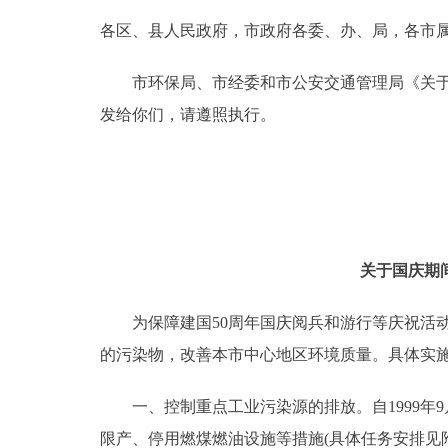
各区、县人民政府，市政府各委、办、局，各市
决策公开
市环保局、市经委和市公安交通管理局《关于国
政务服务
发给你们，请遵照执行。
个人服务
便民服务
关于国庆期
中介服务
为保障建国50周年国庆阅兵和游行等庆祝活动
政民互动
的污染物，改善本市中心地区环境质量。具体实
12345网上接诉即办
一、控制重点工业污染源的排放。自1999年9月
参与调查
限产、停用燃煤燃油设施等措施(具体任务安排见