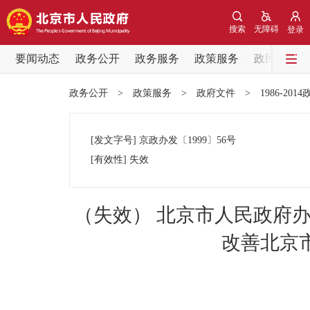
搜索
无障碍
登录
要闻动态
政务公开
政务服务
政策服务
政民互动
要闻动态
政务公开
>
政策服务
>
政府文件
>
1986-201
党中央精神
[发文字号]
京政办发
〔1999〕
56号
北京要闻
[有效性]
失效
各区热点
（失效） 北京市人民政府
政务公开
改善北京
市领导
政策兑现