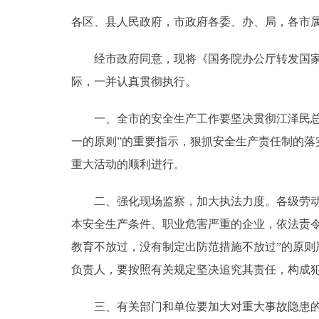
各区、县人民政府，市政府各委、办、局，各市
决策公开
经市政府同意，现将《国务院办公厅转发国家经
政务服务
际，一并认真贯彻执行。
个人服务
一、全市的安全生产工作要坚决贯彻江泽民总书
一的原则”的重要指示，狠抓安全生产责任制的
便民服务
重大活动的顺利进行。
中介服务
二、强化现场监察，加大执法力度。各级劳动安
本安全生产条件、职业危害严重的企业，依法责令
政民互动
教育不放过，没有制定出防范措施不放过”的原
12345网上接诉即办
负责人，要按照有关规定坚决追究其责任，构成
三、有关部门和单位要加大对重大事故隐患的整
参与调查