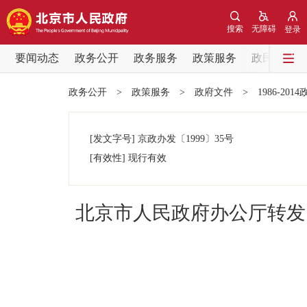
搜索
无障碍
登录
要闻动态
政务公开
政务服务
政策服务
政民互动
要闻动态
政务公开
>
政策服务
>
政府文件
>
1986-201
党中央精神
[发文字号]
京政办发
〔1999〕
35号
北京要闻
[有效性]
现行有效
各区热点
北京市人民政府办公厅转发
政务公开
市领导
政策兑现