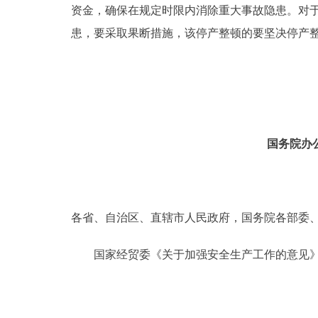
资金，确保在规定时限内消除重大事故隐患。对
走进北京
患，要采取果断措施，该停产整顿的要坚决停产
北京概况
绿色北京
多语种
国务院办
ENGLISH
各省、自治区、直辖市人民政府，国务院各部委
DEUTSCH
国家经贸委《关于加强安全生产工作的意见》
ESPAÑOL
ITALIANO