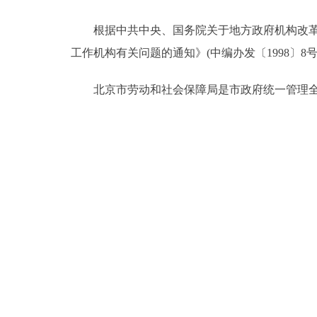
根据中共中央、国务院关于地方政府机构改革的
决策公开
工作机构有关问题的通知》(中编办发〔1998〕
政务服务
北京市劳动和社会保障局是市政府统一管理全市
个人服务
便民服务
中介服务
政民互动
12345网上接诉即办
参与调查