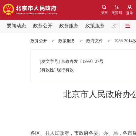
搜索
无障碍
登录
要闻动态
政务公开
政务服务
政策服务
政民互动
要闻动态
政务公开
>
政策服务
>
政府文件
>
1986-201
党中央精神
[发文字号]
京政办发
〔1999〕
27号
北京要闻
[有效性]
现行有效
各区热点
北京市人民政府办
政务公开
市领导
各区、县人民政府，市政府各委、办、局，各市
政策兑现