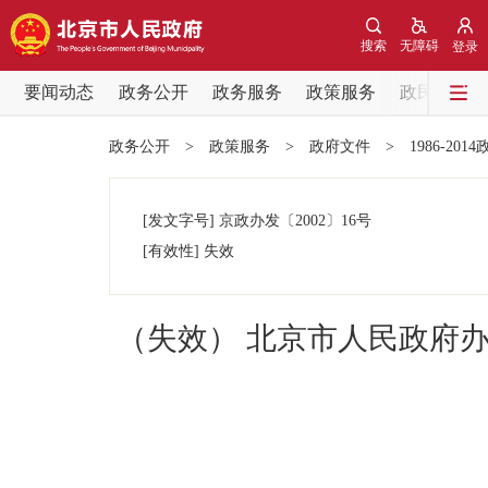
搜索
无障碍
登录
要闻动态
政务公开
政务服务
政策服务
政民互动
要闻动态
政务公开
>
政策服务
>
政府文件
>
1986-201
党中央精神
[发文字号]
京政办发
〔2002〕
16号
北京要闻
[有效性]
失效
各区热点
（失效） 北京市人民政府
政务公开
市领导
政策兑现