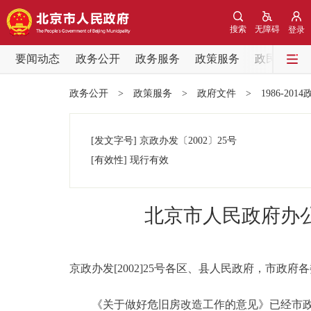
搜索
无障碍
登录
要闻动态
政务公开
政务服务
政策服务
政民互动
要闻动态
政务公开
>
政策服务
>
政府文件
>
1986-201
党中央精神
[发文字号]
京政办发
〔2002〕
25号
北京要闻
[有效性]
现行有效
各区热点
北京市人民政府办
政务公开
市领导
京政办发[2002]25号各区、县人民政府，市政
《关于做好危旧房改造工作的意见》已经市政
政策兑现