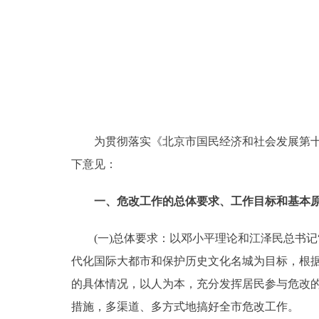
决策公开
政务服务
个人服务
为贯彻落实《北京市国民经济和社会发展第十个
便民服务
下意见：
中介服务
一、危改工作的总体要求、工作目标和基本
政民互动
(一)总体要求：以邓小平理论和江泽民总书记
代化国际大都市和保护历史文化名城为目标，根据
12345网上接诉即办
的具体情况，以人为本，充分发挥居民参与危改
措施，多渠道、多方式地搞好全市危改工作。
参与调查