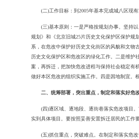
(二)工作目标：到2005年基本完成城八区现
走进北京
(三)基本原则：一是严格按规划办事。坚持以
北京概况
规划》和《北京旧城25片历史文化保护区保护规
绿色北京
系，在危改中保护好历史文化街区的风貌和文物古
历史文化保护区和危改区的绿化工作。二是维护
多语种
案，再拆迁，把加快危改进程与保持社会稳定有
做好本区危改的组织实施工作。四是因地制宜。
ENGLISH
二、统筹部署，突出重点，制定和落实好危
DEUTSCH
(四)逐区域、逐地段、逐街巷落实危改项目。
ESPAÑOL
实到具体项目。要按照妥善安置拆迁居民的工作
ITALIANO
(五)抓住重点，突破难点。在制定和落实危改